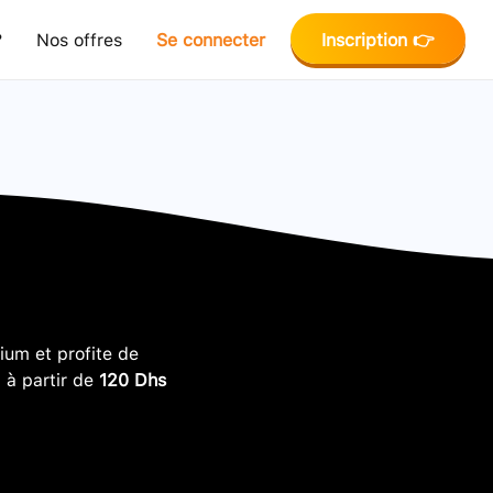
?
Nos offres
Se connecter
Inscription 👉
um et profite de
, à partir de
120 Dhs