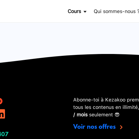
Cours
Qui sommes-nous 
Abonne-toi à Kezakoo premi
tous les contenus en illimité
/ mois
seulement 😎
Voir nos offres
407