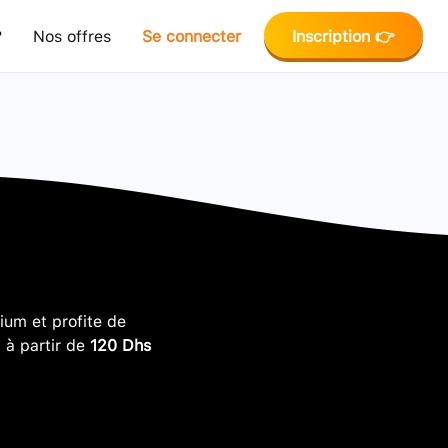
?
Nos offres
Se connecter
Inscription 👉
um et profite de
, à partir de
120 Dhs