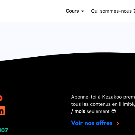
Cours
Qui sommes-nous 
Abonne-toi à Kezakoo premi
tous les contenus en illimité
/ mois
seulement 😎
Voir nos offres
407