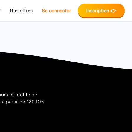
?
Nos offres
Se connecter
Inscription 👉
um et profite de
, à partir de
120 Dhs