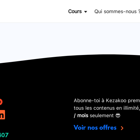
Cours
Qui sommes-nous 
Abonne-toi à Kezakoo premi
tous les contenus en illimité
/ mois
seulement 😎
Voir nos offres
407