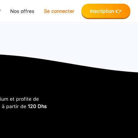
?
Nos offres
Se connecter
Inscription 👉
um et profite de
, à partir de
120 Dhs