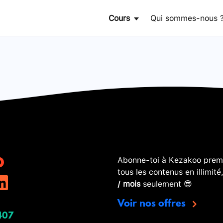
Cours
Qui sommes-nous 
Abonne-toi à Kezakoo premi
tous les contenus en illimité
/ mois
seulement 😎
Voir nos offres
407