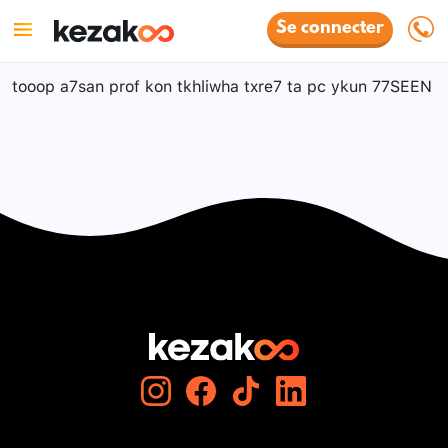
Se connecter
tooop a7san prof kon tkhliwha txre7 ta pc ykun 77SEEN