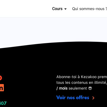
Cours
Qui sommes-nous 
Abonne-toi à Kezakoo premi
tous les contenus en illimité
/ mois
seulement 😎
Voir nos offres
407