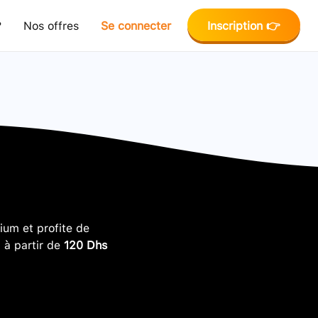
?
Nos offres
Se connecter
Inscription 👉
um et profite de
, à partir de
120 Dhs