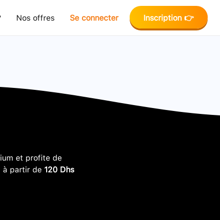
?
Nos offres
Se connecter
Inscription 👉
um et profite de
, à partir de
120 Dhs