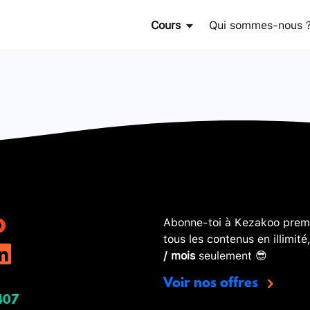
Cours
Qui sommes-nous 
Abonne-toi à Kezakoo premi
tous les contenus en illimité
/ mois
seulement 😎
Voir nos offres
407