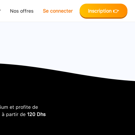
?
Nos offres
Se connecter
Inscription 👉
um et profite de
, à partir de
120 Dhs