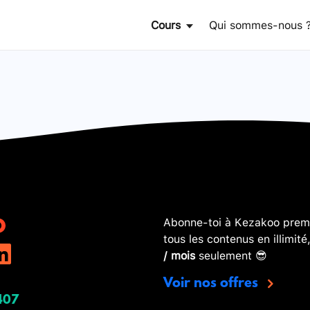
Cours
Qui sommes-nous 
Abonne-toi à Kezakoo premi
tous les contenus en illimité
/ mois
seulement 😎
Voir nos offres
407