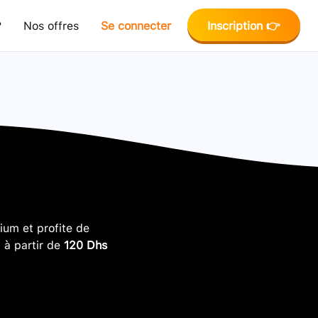
?
Nos offres
Se connecter
Inscription 👉
um et profite de
, à partir de
120 Dhs