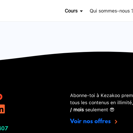
Cours
Qui sommes-nous 
Abonne-toi à Kezakoo premi
tous les contenus en illimité
/ mois
seulement 😎
Voir nos offres
407