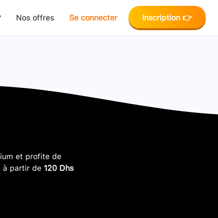
?
Nos offres
Se connecter
Inscription 👉
um et profite de
, à partir de
120 Dhs