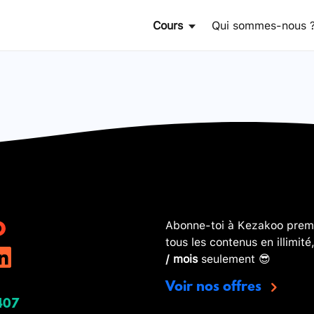
Cours
Qui sommes-nous 
Abonne-toi à Kezakoo premi
tous les contenus en illimité
/ mois
seulement 😎
Voir nos offres
407