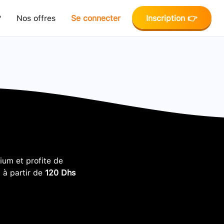
?
Nos offres
Se connecter
Inscription 👉
um et profite de
, à partir de
120 Dhs