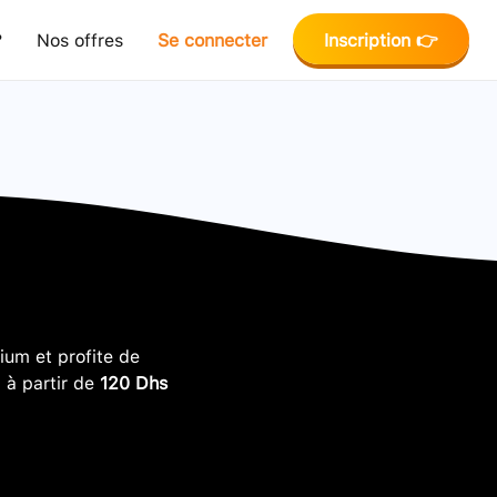
?
Nos offres
Se connecter
Inscription 👉
um et profite de
, à partir de
120 Dhs