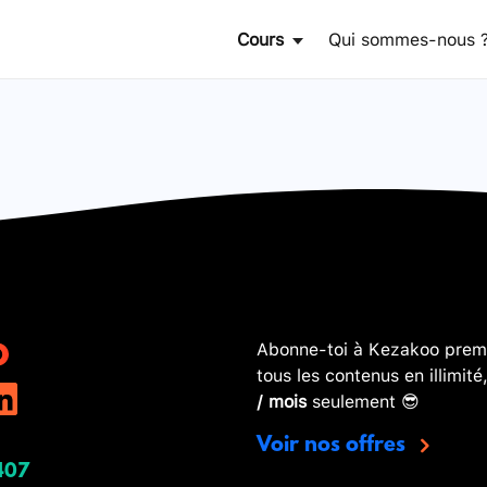
Cours
Qui sommes-nous 
Abonne-toi à Kezakoo premi
tous les contenus en illimité
/ mois
seulement 😎
Voir nos offres
407