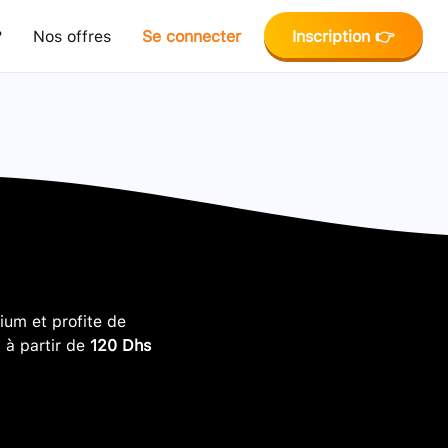
?
Nos offres
Se connecter
Inscription 👉
um et profite de
, à partir de
120 Dhs