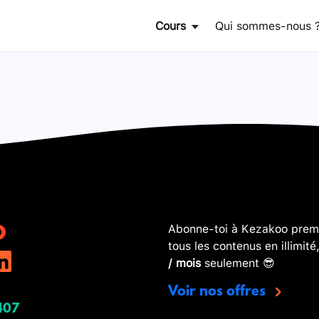
Cours
Qui sommes-nous 
Abonne-toi à Kezakoo premi
tous les contenus en illimité
/ mois
seulement 😎
Voir nos offres
407