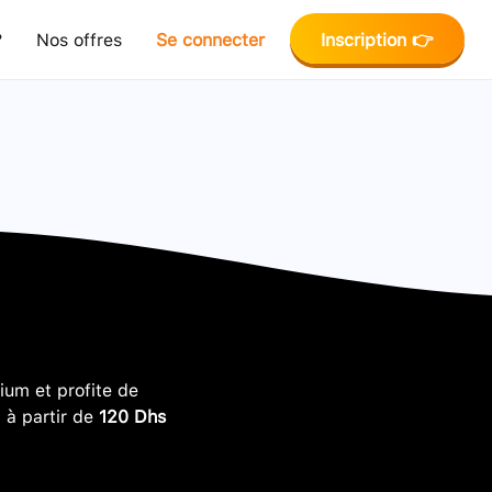
?
Nos offres
Se connecter
Inscription 👉
um et profite de
, à partir de
120 Dhs