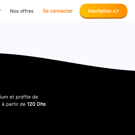
?
Nos offres
Se connecter
Inscription 👉
um et profite de
, à partir de
120 Dhs