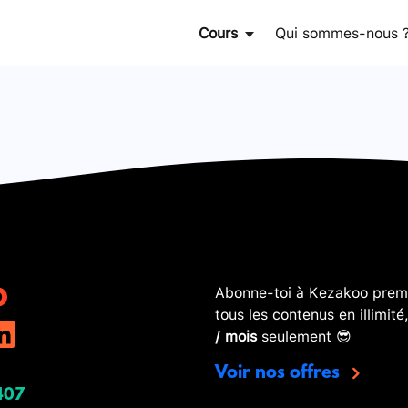
Cours
Qui sommes-nous 
Abonne-toi à Kezakoo premi
tous les contenus en illimité
/ mois
seulement 😎
Voir nos offres
407