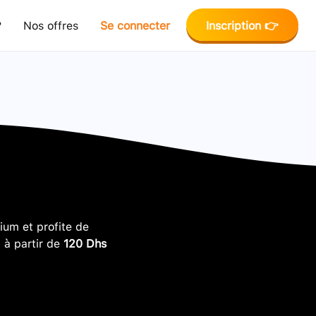
?
Nos offres
Se connecter
Inscription 👉
um et profite de
, à partir de
120 Dhs