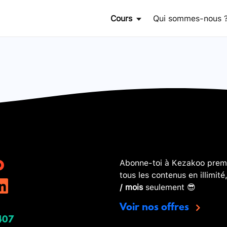
Cours
Qui sommes-nous 
Abonne-toi à Kezakoo premi
tous les contenus en illimité
/ mois
seulement 😎
Voir nos offres
407