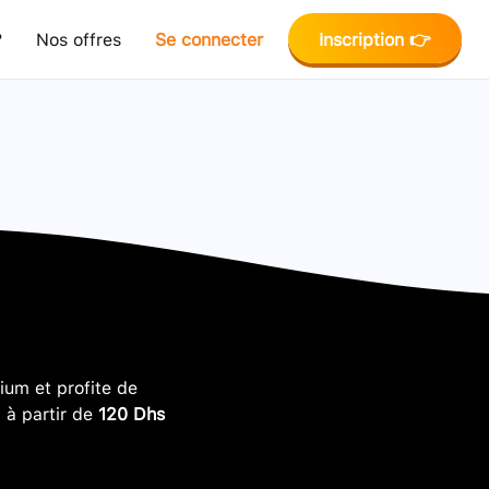
?
Nos offres
Se connecter
Inscription 👉
um et profite de
, à partir de
120 Dhs