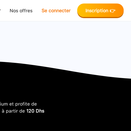
?
Nos offres
Se connecter
Inscription 👉
um et profite de
, à partir de
120 Dhs