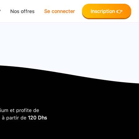
?
Nos offres
Se connecter
Inscription 👉
um et profite de
, à partir de
120 Dhs