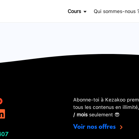
Cours
Qui sommes-nous 
Abonne-toi à Kezakoo premi
tous les contenus en illimité
/ mois
seulement 😎
Voir nos offres
407