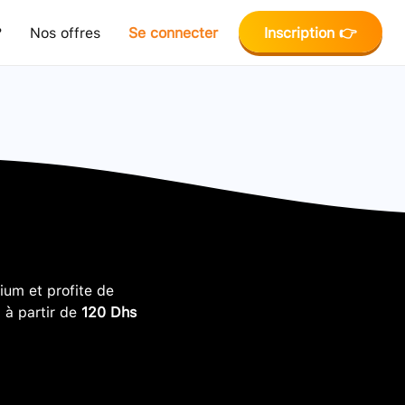
?
Nos offres
Se connecter
Inscription 👉
um et profite de
, à partir de
120 Dhs