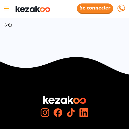
Se connecter
🤍💞