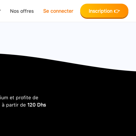
?
Nos offres
Se connecter
Inscription 👉
um et profite de
, à partir de
120 Dhs