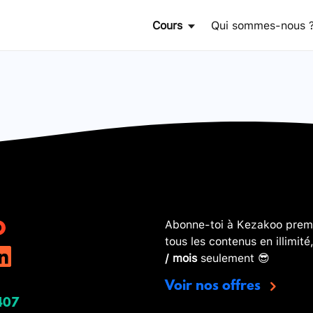
Cours
Qui sommes-nous 
Abonne-toi à Kezakoo premi
tous les contenus en illimité
/ mois
seulement 😎
Voir nos offres
407