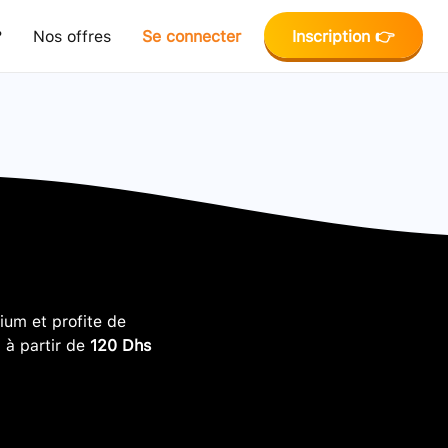
?
Nos offres
Se connecter
Inscription 👉
um et profite de
, à partir de
120 Dhs