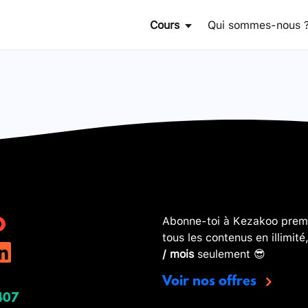
Cours
Qui sommes-nous 
Abonne-toi à Kezakoo premi
tous les contenus en illimité
/ mois
seulement 😎
Voir nos offres
407