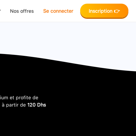
?
Nos offres
Se connecter
Inscription 👉
um et profite de
, à partir de
120 Dhs