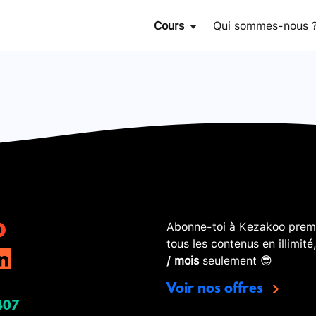
Cours
Qui sommes-nous 
Abonne-toi à Kezakoo premi
tous les contenus en illimité
/ mois
seulement 😎
Voir nos offres
407