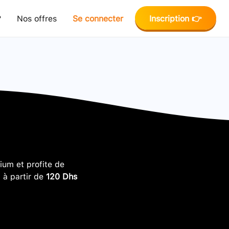
?
Nos offres
Se connecter
Inscription 👉
um et profite de
, à partir de
120 Dhs