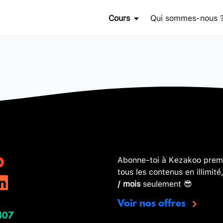
Cours
Qui sommes-nous 
Abonne-toi à Kezakoo premi
tous les contenus en illimité
/ mois
seulement 😎
Voir nos offres
407