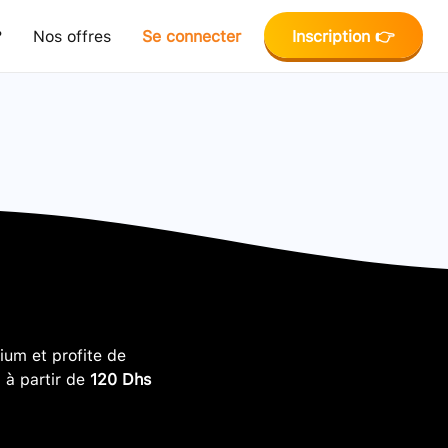
?
Nos offres
Se connecter
Inscription 👉
um et profite de
, à partir de
120 Dhs