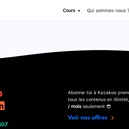
Cours
Qui sommes-nous 
Abonne-toi à Kezakoo premi
tous les contenus en illimité
/ mois
seulement 😎
Voir nos offres
407