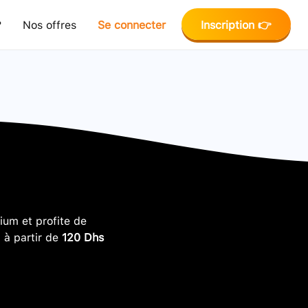
?
Nos offres
Se connecter
Inscription 👉
um et profite de
, à partir de
120 Dhs