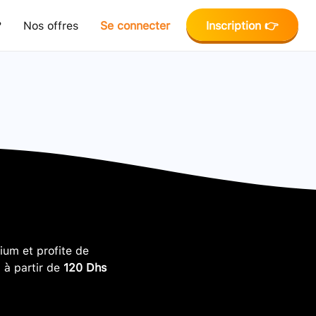
?
Nos offres
Se connecter
Inscription 👉
um et profite de
, à partir de
120 Dhs