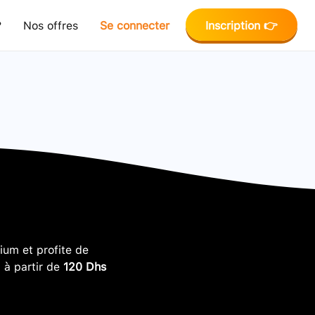
?
Nos offres
Se connecter
Inscription 👉
um et profite de
, à partir de
120 Dhs