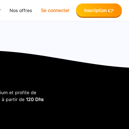
?
Nos offres
Se connecter
Inscription 👉
um et profite de
, à partir de
120 Dhs