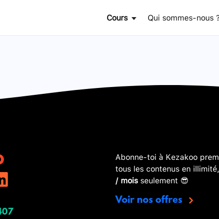
Cours
Qui sommes-nous 
Abonne-toi à Kezakoo premi
tous les contenus en illimité
/ mois
seulement 😎
Voir nos offres
407