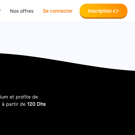
?
Nos offres
Se connecter
Inscription 👉
um et profite de
, à partir de
120 Dhs