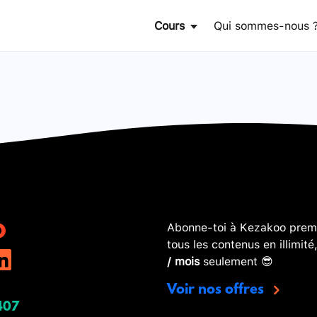
Cours
Qui sommes-nous 
Abonne-toi à Kezakoo premi
tous les contenus en illimité
/ mois
seulement 😎
Voir nos offres
407