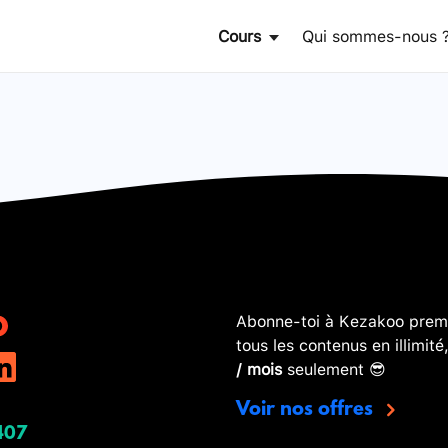
Cours
Qui sommes-nous 
Abonne-toi à Kezakoo premi
tous les contenus en illimité
/ mois
seulement 😎
Voir nos offres
407