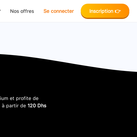
?
Nos offres
Se connecter
Inscription 👉
um et profite de
, à partir de
120 Dhs