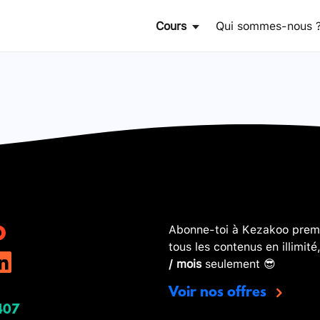
Cours
Qui sommes-nous 
Abonne-toi à Kezakoo premi
tous les contenus en illimité
/ mois
seulement 😎
Voir nos offres
407