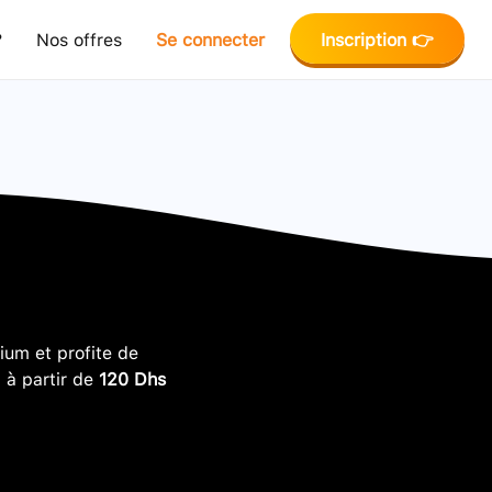
?
Nos offres
Se connecter
Inscription 👉
um et profite de
, à partir de
120 Dhs