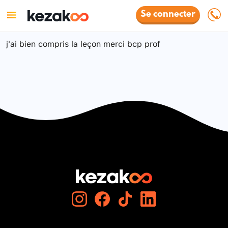
Se connecter
j'ai bien compris la leçon merci bcp prof