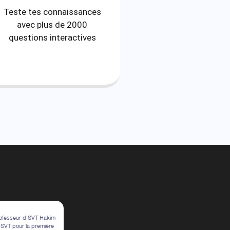
Teste tes connaissances
avec plus de 2000
questions interactives
rofesseur d'SVT Hakim
n SVT pour la première