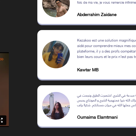
fois de ma vie, je vous remercie infinime
Abderrahim Zaidane
n
Kezakoo est une solution magnifique
aidé pour comprendre mieux mes cou
plateforme, il y a des profs compéta
bien leurs cours et le prix n’est pas t
Kawtar MB
عة مبدعة في الشرح. اختصرت الطرق ونجحت في
اك الله خيرا فمنهجية الشرح و المونتاج يحبس
فاس جعلها الله في ميزان حسناتكم. شكراا بزاف
Oumaima Elamtmani