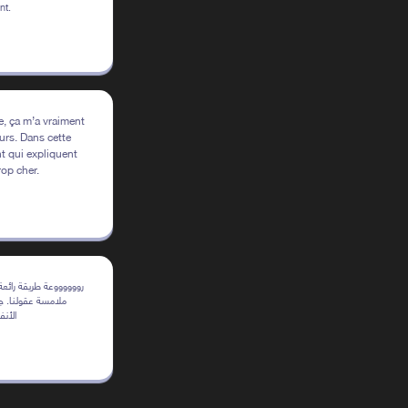
nt.
, ça m’a vraiment
rs. Dans cette
nt qui expliquent
rop cher.
رووووووعة طريقة رائ
ملامسة عقولنا. جز
الأن