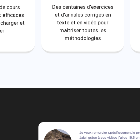
Des centaines d’exercices
de cours
et d’annales corrigés en
 efficaces
texte et en vidéo pour
écharger et
maîtriser toutes les
er
méthodologies
Je veux remercier spécifiquement le p
Jabri grâce à ses vidéos j'ai eu 19.5 e