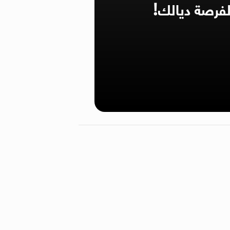
لفرصة ديالك!