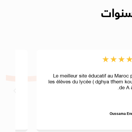
★
★
★
★
★
Le meilleur site éducatif au Maroc pour
les élèves du lycée ( dghya tfhem koulchi
de A à Z ).
Oussama Ennaciri