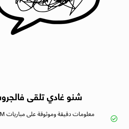
شنو غادي تلقى فالجروب 
معلوم