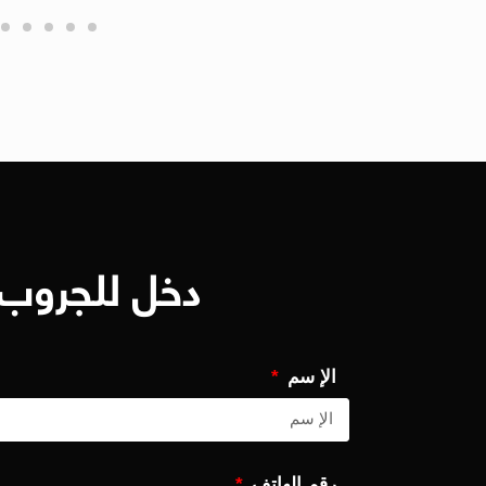
دخل للجروب 
الإ سم
رقم الهاتف