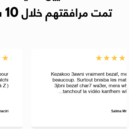
تمت مرافقتهم خلال 10 سنوات
★
★
★
★
★
Kezakoo 3awni vraiment bezaf, merci
beaucoup. Surtout bnisba les maths,
3jbni bezaf char7 wa3er, mera whda
tanchouf la vidéo kanfhem wllah...
Salma Mrhari