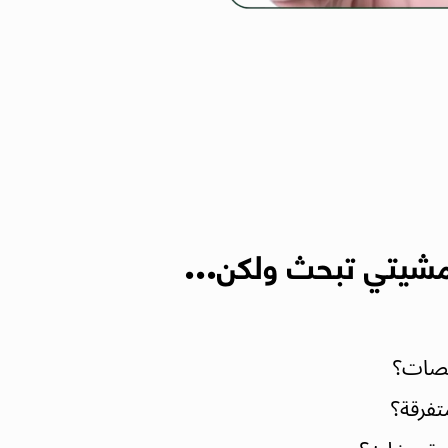
 مشيتي تبحث ولكن...
صصات؟
تفرقة؟