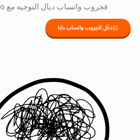
فجروب واتساب ديال التوجيه مع Kezakoo !
دْخُل للجروب واتساب دابا