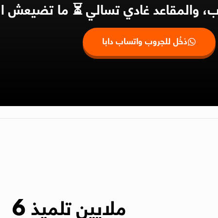
روب، والمقاعد غادي تسالي ⏳ ما تضيعش ا
دْخُل للجروب واتساب دابا
6 ملايين
تلميذ