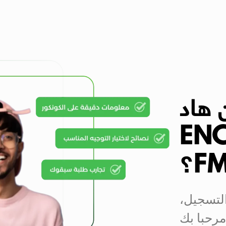
 هاد
ENCG،
لتسجيل،
مرحبا بك