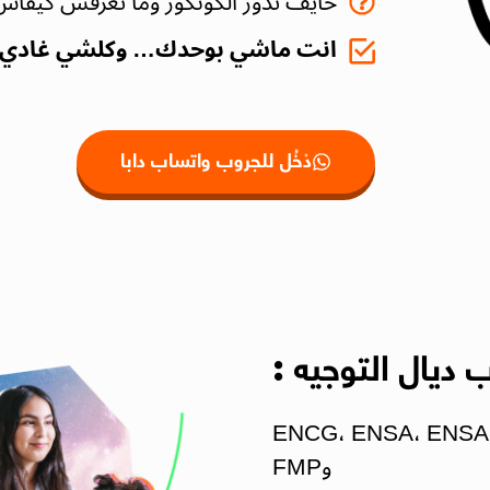
خايف تدوز الكونكور وما تعرفش كيفاش 
انت ماشي بوحدك… وكلشي غادي يولي وا
دْخُل للجروب واتساب دابا
ديال التوجيه :
ات دقيقة وموثوقة على مباريات ENCG، ENSA، ENSAM
وFMP