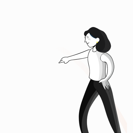
★
★
★
★
★
J'ai adoré la façon d'expliquer les cours,
je comprends très bien avec vous, merci
pour tous vos efforts
Malika Haddouti