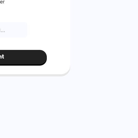
er
nt