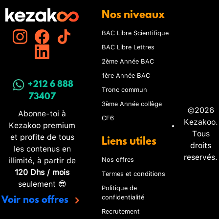
Nos niveaux
BAC Libre Scientifique
BAC Libre Lettres
2ème Année BAC
1ère Année BAC
+212 6 888
Tronc commun
73407
3ème Année collège
©2026
Abonne-toi à
CE6
Kezakoo.
Kezakoo premium
Tous
et profite de tous
Liens utiles
droits
les contenus en
reservés.
illimité, à partir de
Nos offres
120 Dhs / mois
Termes et conditions
seulement 😎
Politique de
confidentialité
Voir nos offres
Recrutement