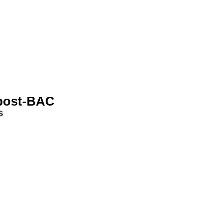
 post-BAC
s