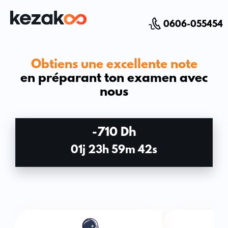
0606-055454
Obtiens une excellente note
en préparant ton examen avec
nous
-710 Dh
Maths
01j 23h 59m 41s
Physique Chimie
SVT
Sciences de l'ingénieur