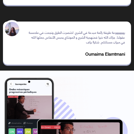
رووووووعة طريقة رائعة مبدعة في الشرح. اختصرت الطرق ونجحت في ملامسة
عقولنا. جزاك الله خيرا فمنهجية الشرح و المونتاج يحبس الأنفاس جعلها الله
في ميزان حسناتكم. شكراا بزاف
Oumaima Elamtmani