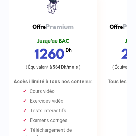
Anglais
Philosophie
Premium + Chat + Lives
Premium
Premium
Pre
Offre
Offre
Offre
Economie générale
Jusqu'à la fin du semestre
Jusqu'au BAC
Jusqu'à la
Jusq
Dh
Dh
Dh
1510
1260
2
Comptabilité
1780
Organisation des entreprises
( Équivalent à
564 Dh/mois
)
( Équivalent
Tous les avantages de l'offre
Tous les ava
Accès illimité à tous nos contenus
Tous les ava
Premium
P
P
Cours vidéo
+
Exercices vidéo
Tests interactifs
Examens corrigés
Accès à un prof qui répond à
toutes tes questions
Téléchargement de