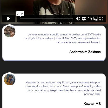
Je veux remercier spécifiquement le professeur d'SVT Hakim
Jabri grâce à ses vidéos j'ai eu 19.5 en SVT pour la première fois
de ma vie, je vous remercie infiniment.
Abderrahim Zaidane
Kezakoo est une solution magnifique, ça m’a vraiment aidé pour
comprendre mieux mes cours. Dans cette plateforme, il y a des
profs compétant qui expliquent bien leurs cours et le prix n’est
pas trop cher.
Kawtar MB