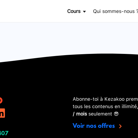
Cours
Qui sommes-nous 
Abonne-toi à Kezakoo premi
tous les contenus en illimité
/ mois
seulement 😎
Voir nos offres
407