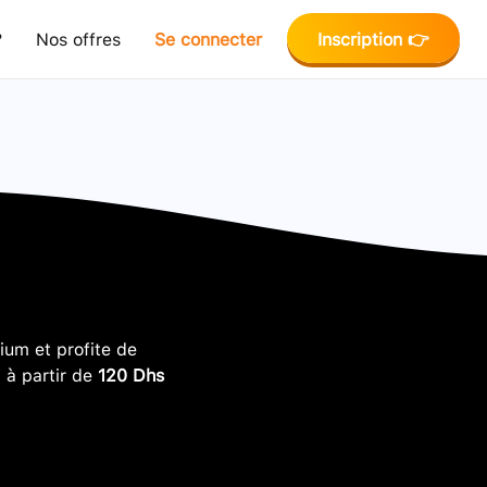
?
Nos offres
Se connecter
Inscription 👉
um et profite de
, à partir de
120 Dhs