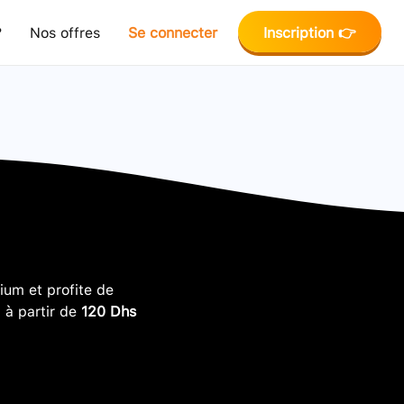
?
Nos offres
Se connecter
Inscription 👉
um et profite de
, à partir de
120 Dhs