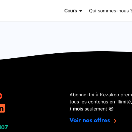
Cours
Qui sommes-nous 
Abonne-toi à Kezakoo premi
tous les contenus en illimité
/ mois
seulement 😎
Voir nos offres
407