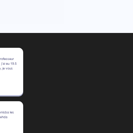
professeur
j'ai eu 19.5
, je vous
bnisba les
 whda