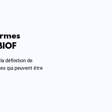
ermes
 BIOF
a définition de
ues qui peuvent être