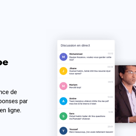
pe
ance de
éponses par
en ligne.