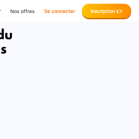
?
Nos offres
Se connecter
Inscription 👉
du
is