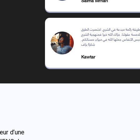
Salma Mrhari
ريقة رائعة مبدعة في الشرح. اختصرت الطرق
مسة عقولنا. جزاك الله خيرا فمنهجية الشرح
يحبس الأنفاس جعلها الله في ميزان حسناتكم
شكراا بزاف
Kawtar
eur d’une