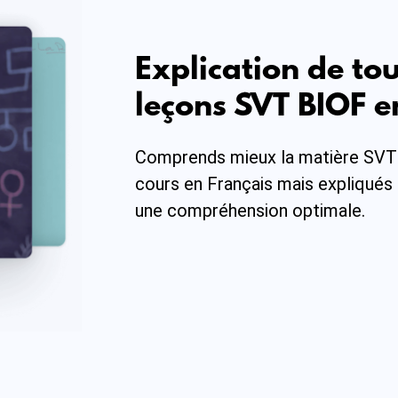
Anglais
Philosophie
Explication de tou
leçons SVT BIOF e
Economie générale
Comptabilité
Comprends mieux la matière SVT
cours en Français mais expliqués 
Organisation des entreprises
une compréhension optimale.