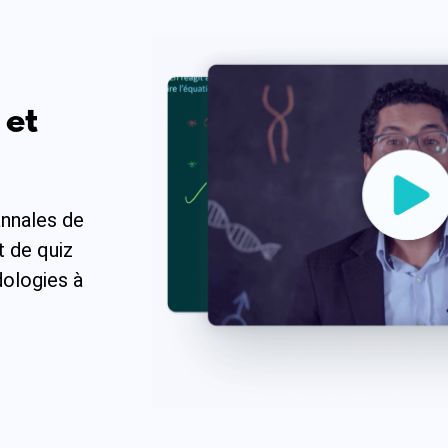
 et
annales de
t de quiz
dologies à