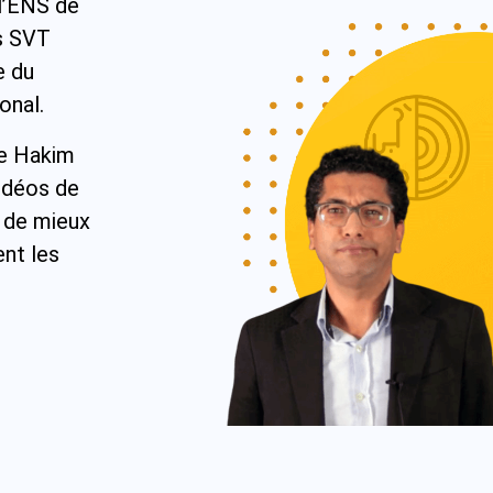
 l’ENS de
es SVT
e du
onal.
de Hakim
vidéos de
s de mieux
nt les