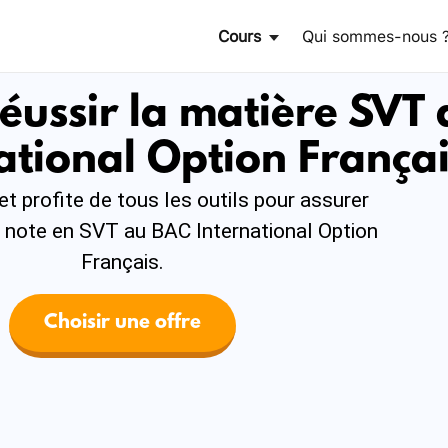
Cours
Qui sommes-nous 
éussir la matière SVT 
ational Option França
et profite de tous les outils pour assurer
 note en SVT au BAC International Option
Français.
Maths
Physique Chimie
Choisir une offre
SVT
Sciences de l'ingénieur