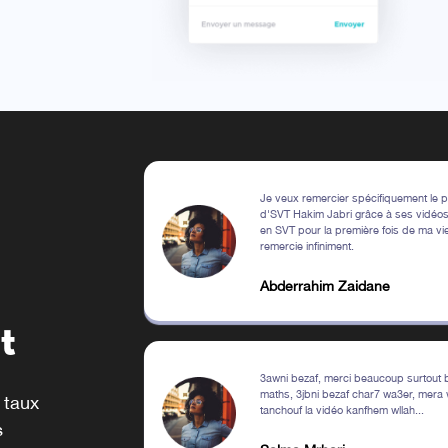
Je veux remercier spécifiquement le 
d'SVT Hakim Jabri grâce à ses vidéos 
en SVT pour la première fois de ma vie
remercie infiniment.
Abderrahim Zaidane
t
3awni bezaf, merci beaucoup surtout 
maths, 3jbni bezaf char7 wa3er, mera
 taux
tanchouf la vidéo kanfhem wllah...
s