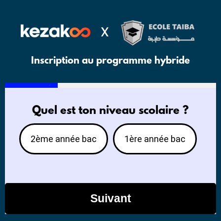
Inscription au programme hybride
25%
Quel est ton niveau scolaire ?
2ème année bac
1ère année bac
Suivant