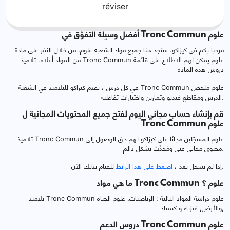
réviser
أفضل وسيلة التفوّق في Tronc Commun علوم
مرحبا بكم في كيزاكو. ستجد هنا جميع مواد الشعبة علوم. من خلال النقر على مادة
من المواد أعلاه، تلاميذ Tronc Commun علوم يمكن لهم الاطلاع على قائمة
دروس هذه المادة
في كل درس ، تقدم كيزاكو للتلاميذ في الشعبة Tronc Commun علوم ملخص
الدرس ومقاطع فيديو وتمارين واختبارات تفاعلية.
قم بإنشاء حساب مجاني اليوم لفتح جميع المحتويات المجانية ل
Tronc Commun علوم
تلاميذ Tronc Commun علوم المسجّلين مجانًا على كيزاكو لهم حق الوصول إلى
محتوى مجاني غني ومُحدَّث بشكل دائم.
للقيام بذلك الآن.
إذا لم تسجل بعد ،
اضغط على هذا الرابط
ما هي مواد Tronc Commun علوم ؟
تلاميذ Tronc Commun علوم دراسة المواد التالية : الرياضيات, علوم الحياة
والأرض, فيزياء و كيمياء,
دروس الدعم Tronc Commun علوم