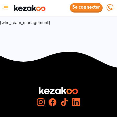
Se connecter
[wlm_team_management]