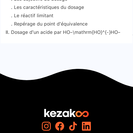
Les caractéristiques du dosage
Le réactif limitant
Totale
Repérage du point d’équivalence
Unique
Dosage d’un acide par HO−\mathrm{HO}^{-}HO−
Rapide
Dosage pH-métrique
Signaler une erreur