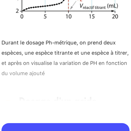
Durant le dosage Ph-métrique, on prend deux
espèces, une espèce titrante et une espèce à titrer,
et après on visualise la variation de PH en fonction
du volume ajouté
Dosage d’un acide
−
\mat
HO
par