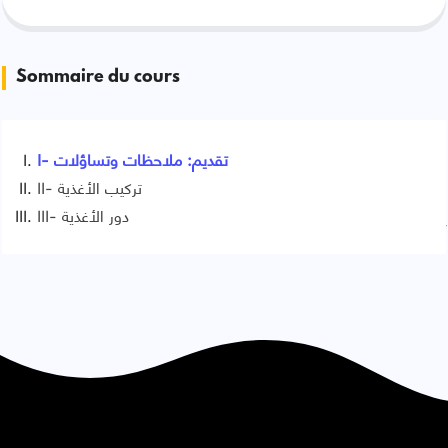
Sommaire du cours
I- تقديم: ملاحظات وتساؤلات
II- تركيب الأغذية
III- دور الأغذية
Signaler une erreur