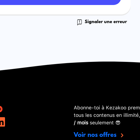
Signaler une erreur
Abonne-toi à Kezakoo premi
tous les contenus en illimité
/ mois
seulement 😎
Voir nos offres