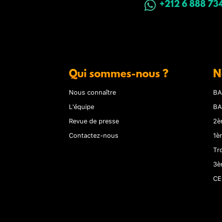
+212 6 888 73
Qui sommes-nous ?
N
Nous connaître
BA
L'équipe
BA
Revue de presse
2è
Contactez-nous
1è
Tr
3è
CE